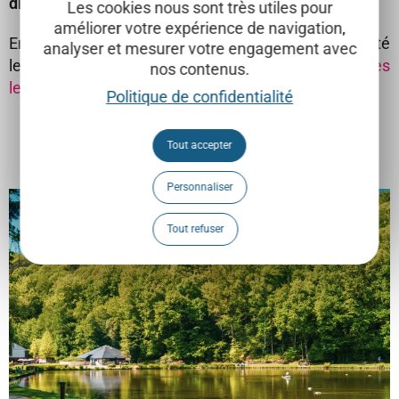
dimanche de chaque mois
.
Les cookies nous sont très utiles pour
améliorer votre expérience de navigation,
En Brabant wallon,
9 musées
vous offrent la gratuité
analyser et mesurer votre engagement avec
le 1er dimanche de chaque mois. Retrouvez
toutes
nos contenus.
les entrées gratuites
ici.
Politique de confidentialité
Pour s'éclater
Tout accepter
Personnaliser
Tout refuser