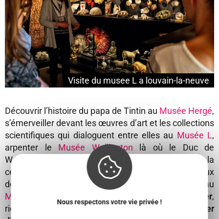
Visite du musee L a louvain-la-neuve
Découvrir l’histoire du papa de Tintin au
Musée Hergé
,
s’émerveiller devant les œuvres d’art et les collections
scientifiques qui dialoguent entre elles au
Musée L
,
arpenter le
Musée Wellington
là où le Duc de
Wellington a rédigé son rapport de victoire lors de la
célèbre Bataille de Waterloo et admirer les tableaux
de la première femme peintre abstraite belge au
Musée Marthe Donas
… Tout ça,
sans rien débourser
,
Nous respectons votre vie privée !
rien de plus simple… Il vous suffit d’y aller le
premier