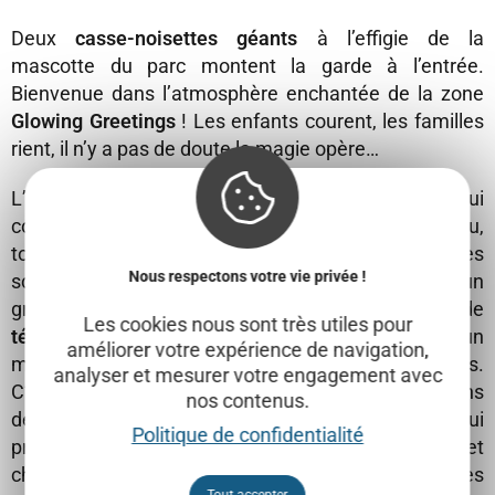
Deux
casse-noisettes géants
à l’effigie de la
mascotte du parc montent la garde à l’entrée.
Bienvenue dans l’atmosphère enchantée de la zone
Glowing Greetings
! Les enfants courent, les familles
rient, il n’y a pas de doute la magie opère…
L’univers
Alpin Village
est situé (pour ceux qui
connaissent) au niveau de l’attraction Loup-Garou,
tout de bleu illuminée et parée de magnifiques étoiles
Nous respectons votre vie privée !
scintillantes pour l’occasion. Installées autour d’un
grand
feu de bois
qui crépite, quelques cabines de
Les cookies nous sont très utiles pour
téléphérique
sont placées pour se reposer un
améliorer votre expérience de navigation,
moment ou pour faire de jolies photos souvenirs.
analyser et mesurer votre engagement avec
C’est dans ce joli décor montagnard que nous avons
nos contenus.
déambulé entre les échoppes gourmandes qui
Politique de confidentialité
proposaient, outre les traditionnels vin chaud et
chocolat, tartiflette et fondue, des crêpes et des