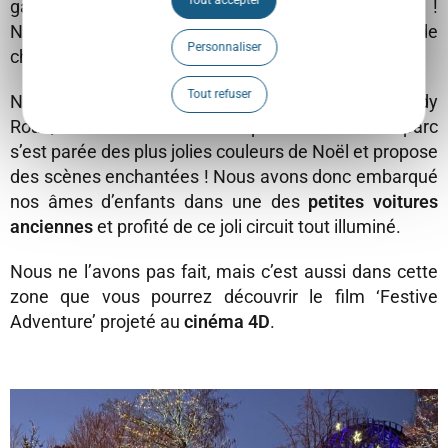
Tout accepter
gaufres… Une vraie ambiance de marché de Noël !
Nous, on n’a pas résisté à l’appel des brochettes de
Personnaliser
chamallows à griller !
Tout refuser
Noël rime aussi avec nostalgie et enfance. Melody
Road, une des attractions les plus anciennes du parc
s’est parée des plus jolies couleurs de Noël et propose
des scènes enchantées ! Nous avons donc embarqué
nos âmes d’enfants dans une des
petites voitures
anciennes
et profité de ce joli circuit tout illuminé.
Nous ne l’avons pas fait, mais c’est aussi dans cette
zone que vous pourrez découvrir le film ‘Festive
Adventure’ projeté au
cinéma 4D
.