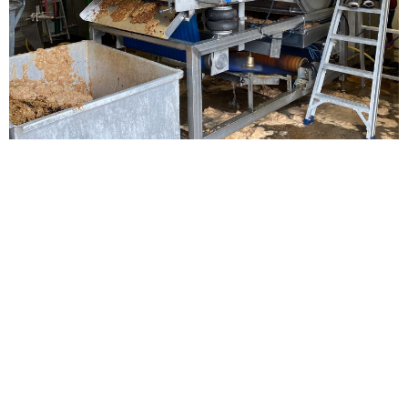
Des
pommes
, des
poires
et puis des… non non pas
des scoubidous 😉 mais des
cerises
, du
cassis
ou
encore des
fraises
pour des jus encore plus
savoureux ! En tout,
7 variétés différentes de jus
!
Personnellement, mon coup de cœur va pour le
mélange original pommes agrumes. Ces agrumes qui
viennent tout droit d’une coopérative sicilienne sont
également disponibles en saison dans la boutique de
la ferme.
Lors de ma visite, j’ai eu l’occasion d’aller dans l’atelier