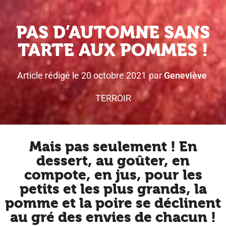
PAS D’AUTOMNE SANS
TARTE AUX POMMES !
Article rédigé le
20 octobre 2021
par
Geneviève
TERROIR
Mais pas seulement ! En
dessert, au goûter, en
compote, en jus, pour les
petits et les plus grands, la
pomme et la poire se déclinent
au gré des envies de chacun !