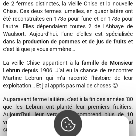
de 2 fermes distinctes, la vieille Chise et la nouvelle
Chise. Ces deux fermes jumelles, en quadrilatère ont
été reconstruites en 1735 pour l’une et en 1785 pour
l’autre. Elles dépendaient toutes 2 de l’Abbaye de
Waulsort. Aujourd’hui, l’une d’elles est spécialisée
dans la
production de pommes et de jus de fruits
et
c’est là que je vous emmène…
La veille Chise appartient à la
famille de Monsieur
Lebrun
depuis 1906. J’ai eu la chance de rencontrer
Martine Lebrun qui m’a raconté l’histoire de leur
exploitation… Et j’ai appris pas mal de choses 🙂
Auparavant ferme laitière, c’est à la fin des années ’80
que les Lebrun ont planté leur premiers fruitiers.
Aujourd’hui, leur verger, qui comprend plus de
10
variétés de pommes
et
6 variétés de poires
, s’étend
sur 15 hectares !