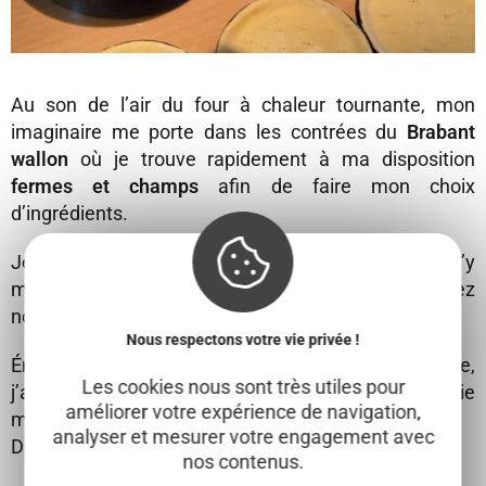
Au son de l’air du four à chaleur tournante, mon
imaginaire me porte dans les contrées du
Brabant
wallon
où je trouve rapidement à ma disposition
fermes et champs
afin de faire mon choix
d’ingrédients.
Je me dirige alors vers la tarte salée… Mais qu’y
mettre ? Pourquoi pas un fromage typique de chez
nous me dit mon esprit de gourmet.
Nous respectons votre vie privée !
Émergeant de mes rêveries, salive à la bouche,
Les cookies nous sont très utiles pour
j’abandonne mon four préchauffé et ma gastronomie
améliorer votre expérience de navigation,
maison.
analyser et mesurer votre engagement avec
Direction l’achat d’une tarte salée préparée.
nos contenus.