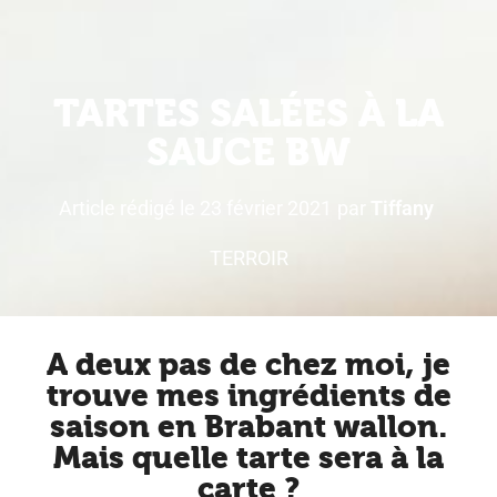
TARTES SALÉES À LA
SAUCE BW
Article rédigé le
23 février 2021
par
Tiffany
TERROIR
A deux pas de chez moi, je
trouve mes ingrédients de
saison en Brabant wallon.
Mais quelle tarte sera à la
carte ?