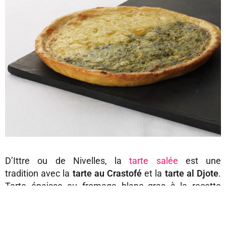
D’Ittre ou de Nivelles, la
tarte salée
est une
tradition avec la
tarte au Crastofé
et la
tarte al Djote
.
Tarte épaisse au fromage blanc gras à la recette
secrète
pour l’un, tarte fine au fromage de type
« boulette » testant l’acuité d’exécution des cuistots
pour l’autre. Entre les deux, mon cœur balance. Mais